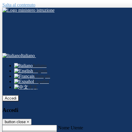
Salta al contenuto
Italiano
Italiano
English
Français
Español
中文
Accedi
Accedi
button close
×
Nome Utente