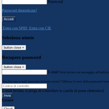
Password
Password dimenticata?
-
Entra con SPID
Entra con CIE
Seleziona utente
button close
×
Recupero password
button close
×
E-mail
Verrà inviato un messaggio all'indirizz
Non hai una e-mail associata al nome utente? Effettua il reset della password tram
E-mail inviata, si prega di controllare la casella di posta elettronica!
Errore
Chiudi