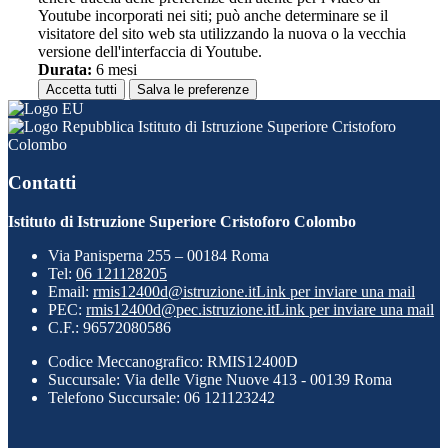
Youtube incorporati nei siti; può anche determinare se il
visitatore del sito web sta utilizzando la nuova o la vecchia
versione dell'interfaccia di Youtube.
Durata:
6 mesi
Accetta tutti
Salva le preferenze
Istituto di Istruzione Superiore Cristoforo
Colombo
Contatti
Istituto di Istruzione Superiore Cristoforo Colombo
Via Panisperna 255 – 00184 Roma
Tel:
06 121128205
Email:
rmis12400d@istruzione.it
Link per inviare una mail
PEC:
rmis12400d@pec.istruzione.it
Link per inviare una mail
C.F.: 96572080586
Codice Meccanografico: RMIS12400D
Succursale: Via delle Vigne Nuove 413 - 00139 Roma
Telefono Succursale: 06 121123242