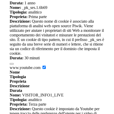
Durata:
1 anno
Nome:
_pk_ses.1.6b69
Tipologia:
analitico
Proprieta:
Prima parte
Descrizione:
Questo nome di cookie è associato alla
piattaforma di analisi web open source Piwik. Viene
utilizzato per aiutare i proprietari di siti Web a monitorare il
comportamento dei visitatori e misurare le prestazioni del
sito. È un cookie di tipo pattern, in cui il prefisso _pk_ses è
seguito da una breve serie di numeri e lettere, che si ritiene
sia un codice di riferimento per il dominio che imposta il
cookie.
Durata:
30 minuti
www.youtube.com
Nome
Tipologia
Proprieta
Descrizione
Durata
Nome:
VISITOR_INFO1_LIVE
Tipologia:
analitico
Proprieta:
Terza parte
Descrizione:
Questo cookie è impostato da Youtube per
tenere traccia delle preferenze dell'utente per i video di