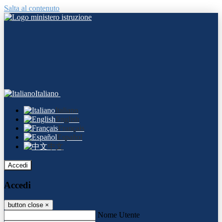
Salta al contenuto
Italiano
Italiano
English
Français
Español
中文
Accedi
Accedi
button close
×
Nome Utente