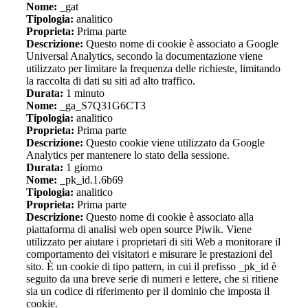
Nome:
_gat
Tipologia:
analitico
Proprieta:
Prima parte
Descrizione:
Questo nome di cookie è associato a Google
Universal Analytics, secondo la documentazione viene
utilizzato per limitare la frequenza delle richieste, limitando
la raccolta di dati su siti ad alto traffico.
Durata:
1 minuto
Nome:
_ga_S7Q31G6CT3
Tipologia:
analitico
Proprieta:
Prima parte
Descrizione:
Questo cookie viene utilizzato da Google
Analytics per mantenere lo stato della sessione.
Durata:
1 giorno
Nome:
_pk_id.1.6b69
Tipologia:
analitico
Proprieta:
Prima parte
Descrizione:
Questo nome di cookie è associato alla
piattaforma di analisi web open source Piwik. Viene
utilizzato per aiutare i proprietari di siti Web a monitorare il
comportamento dei visitatori e misurare le prestazioni del
sito. È un cookie di tipo pattern, in cui il prefisso _pk_id è
seguito da una breve serie di numeri e lettere, che si ritiene
sia un codice di riferimento per il dominio che imposta il
cookie.