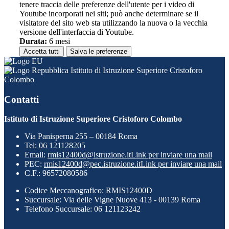
tenere traccia delle preferenze dell'utente per i video di
Youtube incorporati nei siti; può anche determinare se il
visitatore del sito web sta utilizzando la nuova o la vecchia
versione dell'interfaccia di Youtube.
Durata:
6 mesi
Accetta tutti
Salva le preferenze
Istituto di Istruzione Superiore Cristoforo
Colombo
Contatti
Istituto di Istruzione Superiore Cristoforo Colombo
Via Panisperna 255 – 00184 Roma
Tel:
06 121128205
Email:
rmis12400d@istruzione.it
Link per inviare una mail
PEC:
rmis12400d@pec.istruzione.it
Link per inviare una mail
C.F.: 96572080586
Codice Meccanografico: RMIS12400D
Succursale: Via delle Vigne Nuove 413 - 00139 Roma
Telefono Succursale: 06 121123242