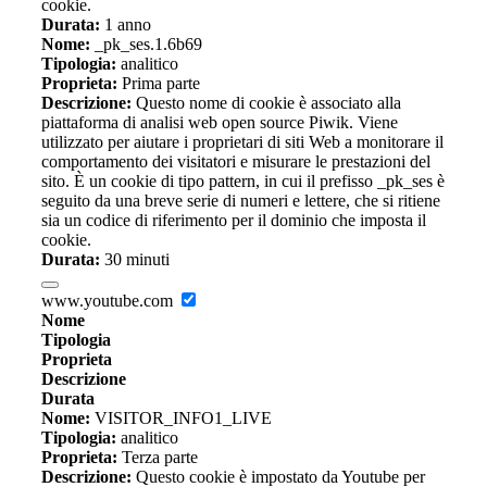
cookie.
Durata:
1 anno
Nome:
_pk_ses.1.6b69
Tipologia:
analitico
Proprieta:
Prima parte
Descrizione:
Questo nome di cookie è associato alla
piattaforma di analisi web open source Piwik. Viene
utilizzato per aiutare i proprietari di siti Web a monitorare il
comportamento dei visitatori e misurare le prestazioni del
sito. È un cookie di tipo pattern, in cui il prefisso _pk_ses è
seguito da una breve serie di numeri e lettere, che si ritiene
sia un codice di riferimento per il dominio che imposta il
cookie.
Durata:
30 minuti
www.youtube.com
Nome
Tipologia
Proprieta
Descrizione
Durata
Nome:
VISITOR_INFO1_LIVE
Tipologia:
analitico
Proprieta:
Terza parte
Descrizione:
Questo cookie è impostato da Youtube per