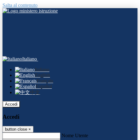
Salta al contenuto
Italiano
Italiano
English
Français
Español
中文
Accedi
Accedi
button close
×
Nome Utente