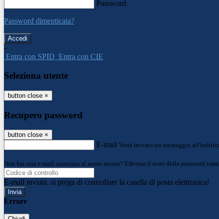
Password
Password dimenticata?
-
Entra con SPID
Entra con CIE
Seleziona utente
button close
×
Recupero password
button close
×
E-mail
Verrà inviato un messaggio all'indirizz
Non hai una e-mail associata al nome utente? Effettua il reset della password tram
E-mail inviata, si prega di controllare la casella di posta elettronica!
Errore
Chiudi