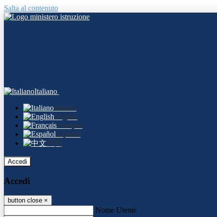
Salta al contenuto
Italiano
Italiano
English
Français
Español
中文
Accedi
Accedi
button close
×
Nome Utente