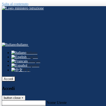
Salta al contenuto
Italiano
Italiano
English
Français
Español
中文
Accedi
Accedi
button close
×
Nome Utente