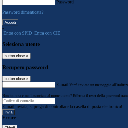
Password
Password dimenticata?
-
Entra con SPID
Entra con CIE
Seleziona utente
button close
×
Recupero password
button close
×
E-mail
Verrà inviato un messaggio all'indirizz
Non hai una e-mail associata al nome utente? Effettua il reset della password tram
E-mail inviata, si prega di controllare la casella di posta elettronica!
Errore
Chiudi