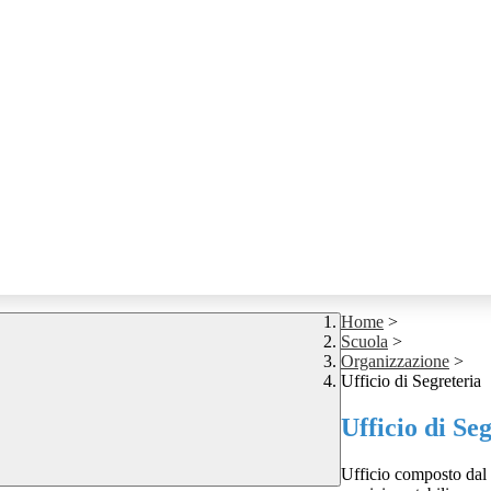
Home
>
Scuola
>
Organizzazione
>
Ufficio di Segreteria
Ufficio di Se
Ufficio composto dal 