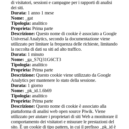
di visitatori, sessioni e campagne per i rapporti di analisi
dei siti.
Durata:
1 anno 1 mese
Nome:
_gat
Tipologia:
analitico
Proprieta:
Prima parte
Descrizione:
Questo nome di cookie è associato a Google
Universal Analytics, secondo la documentazione viene
utilizzato per limitare la frequenza delle richieste, limitando
la raccolta di dati su siti ad alto traffico.
Durata:
1 minuto
Nome:
_ga_S7Q31G6CT3
Tipologia:
analitico
Proprieta:
Prima parte
Descrizione:
Questo cookie viene utilizzato da Google
Analytics per mantenere lo stato della sessione.
Durata:
1 giorno
Nome:
_pk_id.1.6b69
Tipologia:
analitico
Proprieta:
Prima parte
Descrizione:
Questo nome di cookie è associato alla
piattaforma di analisi web open source Piwik. Viene
utilizzato per aiutare i proprietari di siti Web a monitorare il
comportamento dei visitatori e misurare le prestazioni del
sito. È un cookie di tipo pattern, in cui il prefisso _pk_id è