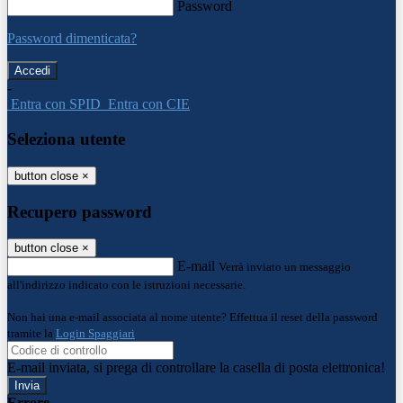
Password
Password dimenticata?
-
Entra con SPID
Entra con CIE
Seleziona utente
button close
×
Recupero password
button close
×
E-mail
Verrà inviato un messaggio
all'indirizzo indicato con le istruzioni necessarie.
Non hai una e-mail associata al nome utente? Effettua il reset della password
tramite la
Login Spaggiari
E-mail inviata, si prega di controllare la casella di posta elettronica!
Errore