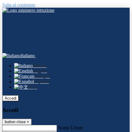
Salta al contenuto
Italiano
Italiano
English
Français
Español
中文
Accedi
Accedi
button close
×
Nome Utente