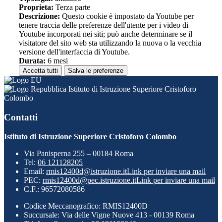
Proprieta:
Terza parte
Descrizione:
Questo cookie è impostato da Youtube per
tenere traccia delle preferenze dell'utente per i video di
Youtube incorporati nei siti; può anche determinare se il
visitatore del sito web sta utilizzando la nuova o la vecchia
versione dell'interfaccia di Youtube.
Durata:
6 mesi
Accetta tutti
Salva le preferenze
Istituto di Istruzione Superiore Cristoforo
Colombo
Contatti
Istituto di Istruzione Superiore Cristoforo Colombo
Via Panisperna 255 – 00184 Roma
Tel:
06 121128205
Email:
rmis12400d@istruzione.it
Link per inviare una mail
PEC:
rmis12400d@pec.istruzione.it
Link per inviare una mail
C.F.: 96572080586
Codice Meccanografico: RMIS12400D
Succursale: Via delle Vigne Nuove 413 - 00139 Roma