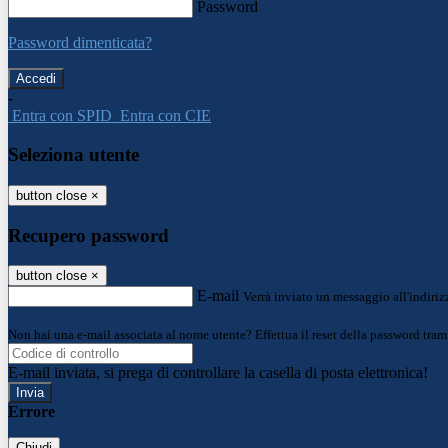
Password
Password dimenticata?
-
Entra con SPID
Entra con CIE
Seleziona utente
button close
×
Recupero password
button close
×
E-mail
Verrà inviato un messaggio all'indirizz
Non hai una e-mail associata al nome utente? Effettua il reset della password tram
E-mail inviata, si prega di controllare la casella di posta elettronica!
Errore
Chiudi