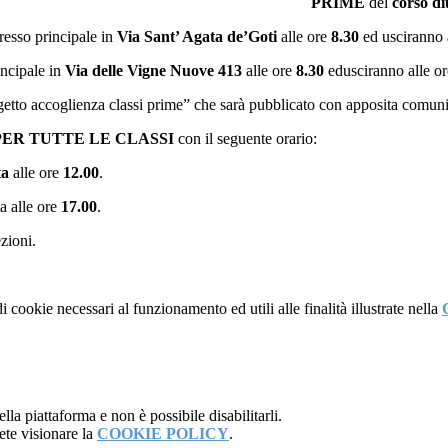
PRIME
del
corso d
resso principale in
Via Sant’ Agata de’Goti
alle ore
8.30
ed usciranno 
incipale in
Via delle Vigne Nuove 413
alle ore
8.30
edusciranno alle o
rogetto accoglienza classi prime” che sarà pubblicato con apposita comun
PER TUTTE LE CLASSI
con il seguente orario:
ta
alle ore
12.00
.
ta alle ore
17.00
.
zioni.
i cookie necessari al funzionamento ed utili alle finalità illustrate nella
la piattaforma e non è possibile disabilitarli.
ete visionare la
COOKIE POLICY
.