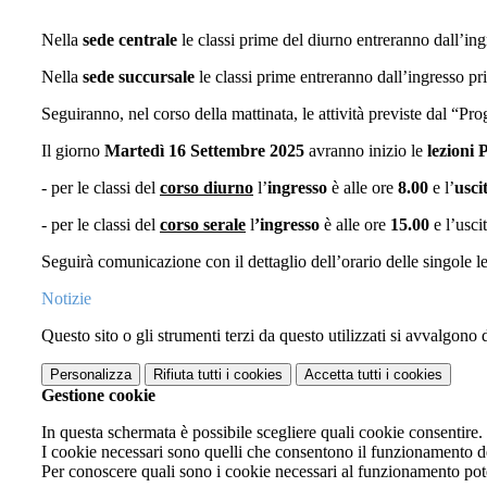
Nella
sede centrale
le classi prime del diurno entreranno dall’ing
Nella
sede succursale
le classi prime entreranno dall’ingresso pr
Seguiranno, nel corso della mattinata, le attività previste dal “P
Il giorno
Martedì 16 Settembre 2025
avranno inizio le
lezioni
- per le classi del
corso diurno
l’
ingresso
è alle ore
8.00
e l’
usci
- per le classi del
corso serale
l
’ingresso
è alle ore
15.00
e l’usci
Seguirà comunicazione con il dettaglio dell’orario delle singole le
Notizie
Questo sito o gli strumenti terzi da questo utilizzati si avvalgono d
Personalizza
Rifiuta tutti
i cookies
Accetta tutti
i cookies
Gestione cookie
In questa schermata è possibile scegliere quali cookie consentire.
I cookie necessari sono quelli che consentono il funzionamento del
Per conoscere quali sono i cookie necessari al funzionamento pot