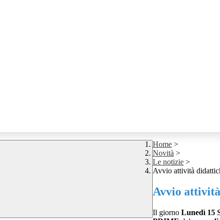
Home
>
Novità
>
Le notizie
>
Avvio attività didatti
Avvio attivit
Il giorno
Lunedì 15 