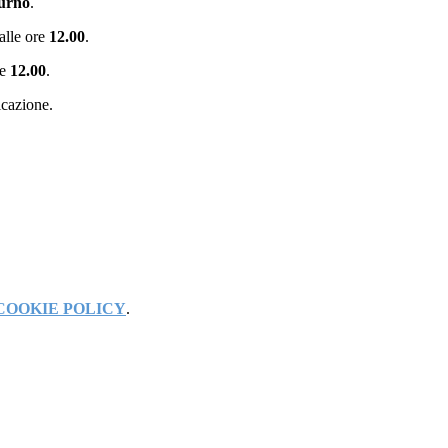
iurno
.
alle ore
12.00
.
re
12.00
.
icazione.
COOKIE POLICY
.