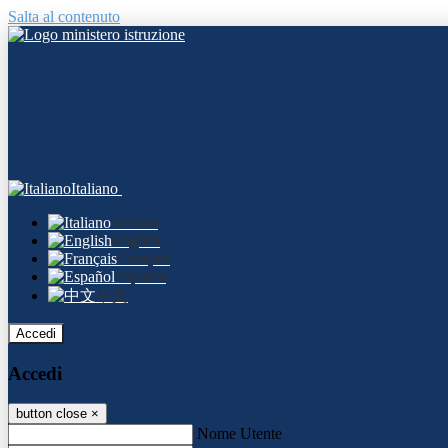
Salta al contenuto
Italiano
Italiano
English
Français
Español
中文
Accedi
Accedi
button close
×
Nome Utente