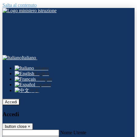
Salta al contenuto
Italiano
Italiano
English
Français
Español
中文
Accedi
Accedi
button close
×
Nome Utente