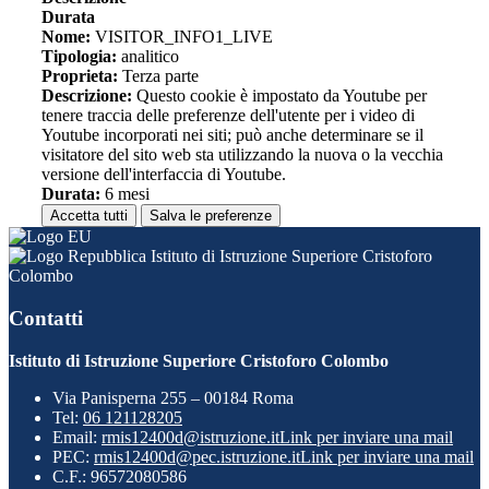
Durata
Nome:
VISITOR_INFO1_LIVE
Tipologia:
analitico
Proprieta:
Terza parte
Descrizione:
Questo cookie è impostato da Youtube per
tenere traccia delle preferenze dell'utente per i video di
Youtube incorporati nei siti; può anche determinare se il
visitatore del sito web sta utilizzando la nuova o la vecchia
versione dell'interfaccia di Youtube.
Durata:
6 mesi
Accetta tutti
Salva le preferenze
Istituto di Istruzione Superiore Cristoforo
Colombo
Contatti
Istituto di Istruzione Superiore Cristoforo Colombo
Via Panisperna 255 – 00184 Roma
Tel:
06 121128205
Email:
rmis12400d@istruzione.it
Link per inviare una mail
PEC:
rmis12400d@pec.istruzione.it
Link per inviare una mail
C.F.: 96572080586