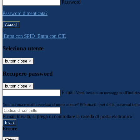
Password
Password dimenticata?
-
Entra con SPID
Entra con CIE
Seleziona utente
button close
×
Recupero password
button close
×
E-mail
Verrà inviato un messaggio all'indirizz
Non hai una e-mail associata al nome utente? Effettua il reset della password tram
E-mail inviata, si prega di controllare la casella di posta elettronica!
Errore
Chiudi