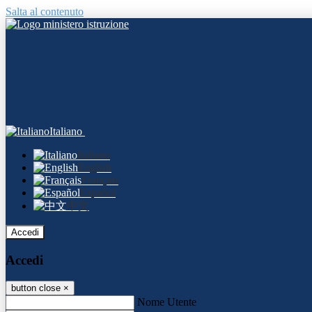
Salta al contenuto
Italiano
Italiano
English
Français
Español
中文
Accedi
Accedi
button close
×
Nome Utente