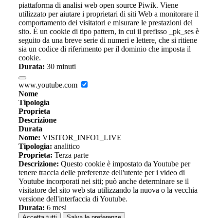
piattaforma di analisi web open source Piwik. Viene
utilizzato per aiutare i proprietari di siti Web a monitorare il
comportamento dei visitatori e misurare le prestazioni del
sito. È un cookie di tipo pattern, in cui il prefisso _pk_ses è
seguito da una breve serie di numeri e lettere, che si ritiene
sia un codice di riferimento per il dominio che imposta il
cookie.
Durata:
30 minuti
www.youtube.com
Nome
Tipologia
Proprieta
Descrizione
Durata
Nome:
VISITOR_INFO1_LIVE
Tipologia:
analitico
Proprieta:
Terza parte
Descrizione:
Questo cookie è impostato da Youtube per
tenere traccia delle preferenze dell'utente per i video di
Youtube incorporati nei siti; può anche determinare se il
visitatore del sito web sta utilizzando la nuova o la vecchia
versione dell'interfaccia di Youtube.
Durata:
6 mesi
Accetta tutti
Salva le preferenze