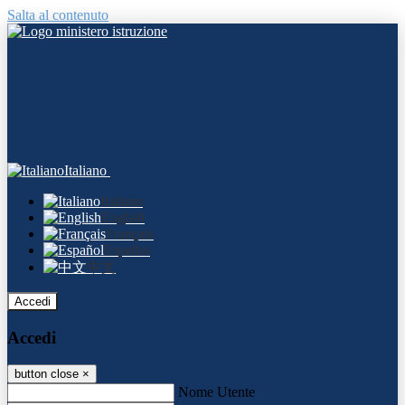
Salta al contenuto
Italiano
Italiano
English
Français
Español
中文
Accedi
Accedi
button close
×
Nome Utente