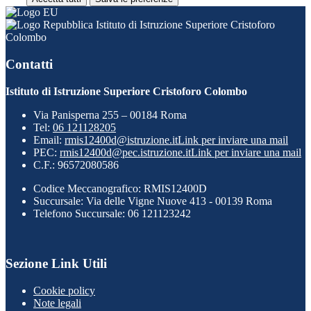
Istituto di Istruzione Superiore Cristoforo
Colombo
Contatti
Istituto di Istruzione Superiore Cristoforo Colombo
Via Panisperna 255 – 00184 Roma
Tel:
06 121128205
Email:
rmis12400d@istruzione.it
Link per inviare una mail
PEC:
rmis12400d@pec.istruzione.it
Link per inviare una mail
C.F.: 96572080586
Codice Meccanografico: RMIS12400D
Succursale: Via delle Vigne Nuove 413 - 00139 Roma
Telefono Succursale: 06 121123242
Sezione Link Utili
Cookie policy
Note legali