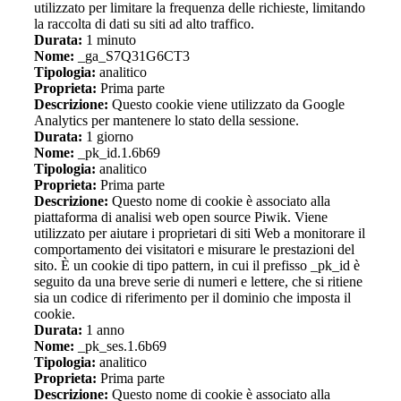
utilizzato per limitare la frequenza delle richieste, limitando
la raccolta di dati su siti ad alto traffico.
Durata:
1 minuto
Nome:
_ga_S7Q31G6CT3
Tipologia:
analitico
Proprieta:
Prima parte
Descrizione:
Questo cookie viene utilizzato da Google
Analytics per mantenere lo stato della sessione.
Durata:
1 giorno
Nome:
_pk_id.1.6b69
Tipologia:
analitico
Proprieta:
Prima parte
Descrizione:
Questo nome di cookie è associato alla
piattaforma di analisi web open source Piwik. Viene
utilizzato per aiutare i proprietari di siti Web a monitorare il
comportamento dei visitatori e misurare le prestazioni del
sito. È un cookie di tipo pattern, in cui il prefisso _pk_id è
seguito da una breve serie di numeri e lettere, che si ritiene
sia un codice di riferimento per il dominio che imposta il
cookie.
Durata:
1 anno
Nome:
_pk_ses.1.6b69
Tipologia:
analitico
Proprieta:
Prima parte
Descrizione:
Questo nome di cookie è associato alla