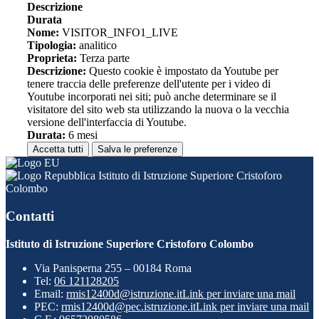
Descrizione
Durata
Nome:
VISITOR_INFO1_LIVE
Tipologia:
analitico
Proprieta:
Terza parte
Descrizione:
Questo cookie è impostato da Youtube per
tenere traccia delle preferenze dell'utente per i video di
Youtube incorporati nei siti; può anche determinare se il
visitatore del sito web sta utilizzando la nuova o la vecchia
versione dell'interfaccia di Youtube.
Durata:
6 mesi
Accetta tutti
Salva le preferenze
Istituto di Istruzione Superiore Cristoforo
Colombo
Contatti
Istituto di Istruzione Superiore Cristoforo Colombo
Via Panisperna 255 – 00184 Roma
Tel:
06 121128205
Email:
rmis12400d@istruzione.it
Link per inviare una mail
PEC:
rmis12400d@pec.istruzione.it
Link per inviare una mail