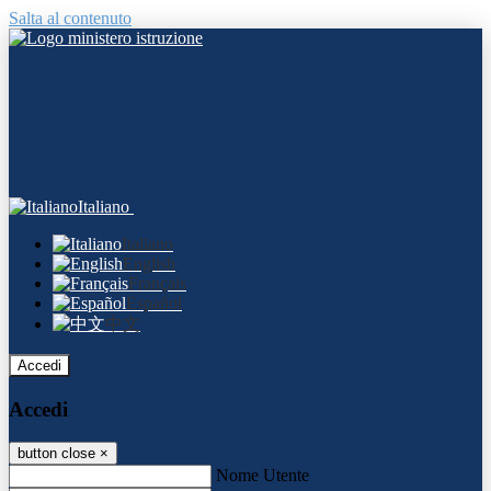
Salta al contenuto
Italiano
Italiano
English
Français
Español
中文
Accedi
Accedi
button close
×
Nome Utente