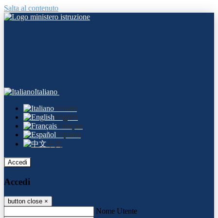
Salta al contenuto
Italiano
Italiano
English
Français
Español
中文
Accedi
Accedi
button close
×
Nome Utente