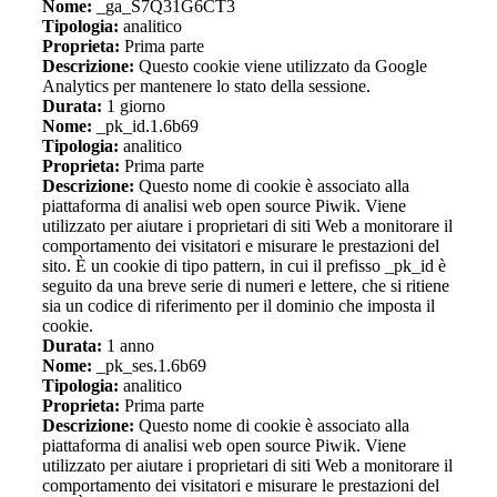
Nome:
_ga_S7Q31G6CT3
Tipologia:
analitico
Proprieta:
Prima parte
Descrizione:
Questo cookie viene utilizzato da Google
Analytics per mantenere lo stato della sessione.
Durata:
1 giorno
Nome:
_pk_id.1.6b69
Tipologia:
analitico
Proprieta:
Prima parte
Descrizione:
Questo nome di cookie è associato alla
piattaforma di analisi web open source Piwik. Viene
utilizzato per aiutare i proprietari di siti Web a monitorare il
comportamento dei visitatori e misurare le prestazioni del
sito. È un cookie di tipo pattern, in cui il prefisso _pk_id è
seguito da una breve serie di numeri e lettere, che si ritiene
sia un codice di riferimento per il dominio che imposta il
cookie.
Durata:
1 anno
Nome:
_pk_ses.1.6b69
Tipologia:
analitico
Proprieta:
Prima parte
Descrizione:
Questo nome di cookie è associato alla
piattaforma di analisi web open source Piwik. Viene
utilizzato per aiutare i proprietari di siti Web a monitorare il
comportamento dei visitatori e misurare le prestazioni del