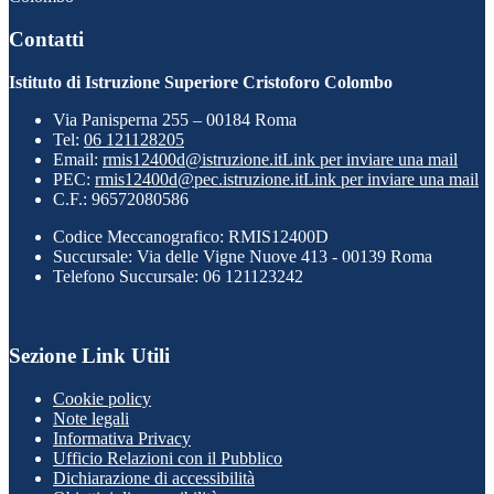
Contatti
Istituto di Istruzione Superiore Cristoforo Colombo
Via Panisperna 255 – 00184 Roma
Tel:
06 121128205
Email:
rmis12400d@istruzione.it
Link per inviare una mail
PEC:
rmis12400d@pec.istruzione.it
Link per inviare una mail
C.F.: 96572080586
Codice Meccanografico: RMIS12400D
Succursale: Via delle Vigne Nuove 413 - 00139 Roma
Telefono Succursale: 06 121123242
Sezione Link Utili
Cookie policy
Note legali
Informativa Privacy
Ufficio Relazioni con il Pubblico
Dichiarazione di accessibilità