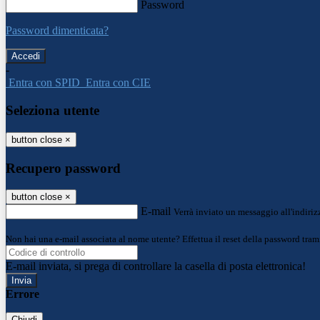
Password
Password dimenticata?
-
Entra con SPID
Entra con CIE
Seleziona utente
button close
×
Recupero password
button close
×
E-mail
Verrà inviato un messaggio all'indirizz
Non hai una e-mail associata al nome utente? Effettua il reset della password tram
E-mail inviata, si prega di controllare la casella di posta elettronica!
Errore
Chiudi