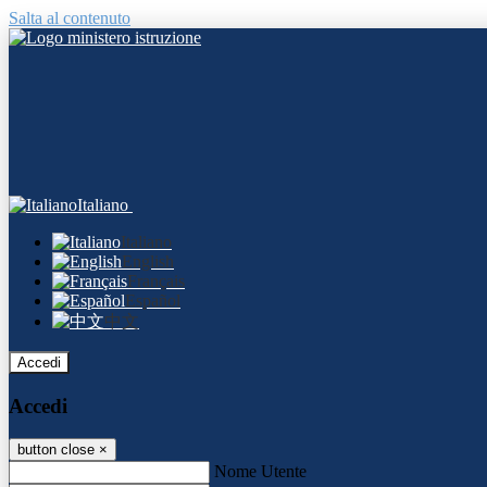
Salta al contenuto
Italiano
Italiano
English
Français
Español
中文
Accedi
Accedi
button close
×
Nome Utente