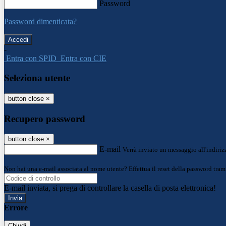
Password
Password dimenticata?
-
Entra con SPID
Entra con CIE
Seleziona utente
button close
×
Recupero password
button close
×
E-mail
Verrà inviato un messaggio all'indirizz
Non hai una e-mail associata al nome utente? Effettua il reset della password tram
E-mail inviata, si prega di controllare la casella di posta elettronica!
Errore
Chiudi