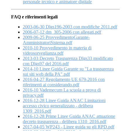
personale tecnico e animatore digitale
FAQ e riferimenti legali
2003-06-30 Dlgs196-2003 con modifiche 2011.pdf
2006-07-12 dm_305-2006 con allegati.pdf
2009-06-25 ProvvedimentoGarante-
AmministratoriSistema.pdf
2010-10 Provvedimento in materia di
videosorveglianza.pdf
2013-03 Decreto Trasparenza Dlgs33 modificato
con Dlgs97 del 2016.pdf
2014-10 Linee Guida Garante su "La trasparenza
sui siti web della PA".pdf
2016-04-27 Regolamento UE 679-2016 con
riferimenti ai considerando.pdf
2016-10 Vademecum La scuola a prova di
privacy.pdf
2016-12-28 Linee Guida ANAC Limitazioni
accesso civico generalizzato - delibera
1309_2016.pdf
2016-12-28 Prime Linee Guida ANAC attuazione
decreto trasparenza - delibera 1310_2016.pdf
2017-04-05 WP243 - Linee guida su gli RPD.pdf