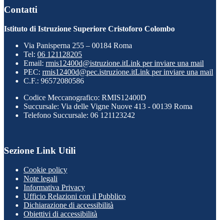
Contatti
Istituto di Istruzione Superiore Cristoforo Colombo
Via Panisperna 255 – 00184 Roma
Tel:
06 121128205
Email:
rmis12400d@istruzione.it
Link per inviare una mail
PEC:
rmis12400d@pec.istruzione.it
Link per inviare una mail
C.F.: 96572080586
Codice Meccanografico: RMIS12400D
Succursale: Via delle Vigne Nuove 413 - 00139 Roma
Telefono Succursale: 06 121123242
Sezione Link Utili
Cookie policy
Note legali
Informativa Privacy
Ufficio Relazioni con il Pubblico
Dichiarazione di accessibilità
Obiettivi di accessibilità