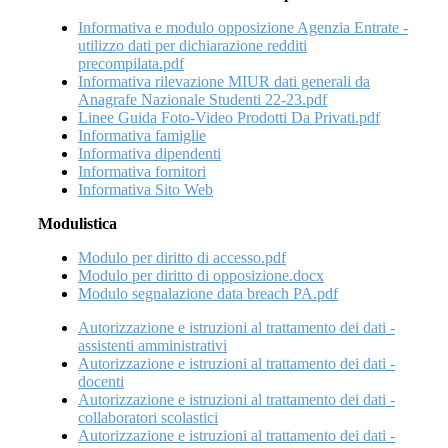
Informativa e modulo opposizione Agenzia Entrate -
utilizzo dati per dichiarazione redditi
precompilata.pdf
Informativa rilevazione MIUR dati generali da
Anagrafe Nazionale Studenti 22-23.pdf
Linee Guida Foto-Video Prodotti Da Privati.pdf
Informativa famiglie
Informativa dipendenti
Informativa fornitori
Informativa Sito Web
Modulistica
Modulo per diritto di accesso.pdf
Modulo per diritto di opposizione.docx
Modulo segnalazione data breach PA.pdf
Autorizzazione e istruzioni al trattamento dei dati -
assistenti amministrativi
Autorizzazione e istruzioni al trattamento dei dati -
docenti
Autorizzazione e istruzioni al trattamento dei dati -
collaboratori scolastici
Autorizzazione e istruzioni al trattamento dei dati -