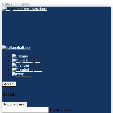
Salta al contenuto
Italiano
Italiano
English
Français
Español
中文
Accedi
Accedi
button close
×
Nome Utente