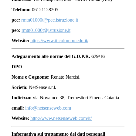
Telefono:
06121128205
pec:
rmtn01000t@pec.istruzione.it
peo:
rmtn01000t@istruzione.it
Website:
https://www.ittcolombo.edu.it/
Adeguamento alle norme del G.D.P.R. 679/16
DPO
Nome e Cognome:
Renato Narcisi,
Società:
NetSense s.r.l.
Indirizzo:
via Novaluce 38, Tremestieri Etneo - Catania
email:
info@netsenseweb.com
Website:
http://www.netsenseweb.com/it/
Informativa sul trattamento dei dati personali