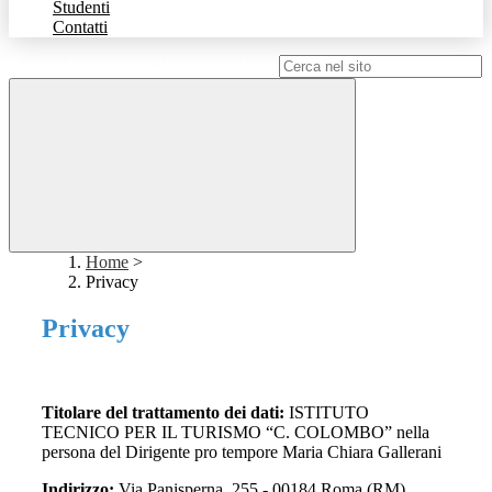
Studenti
Contatti
Campo di ricerca per le pagine del sito
Home
>
Privacy
Privacy
Titolare del trattamento dei dati:
ISTITUTO
TECNICO PER IL TURISMO “C. COLOMBO” nella
persona del Dirigente pro tempore Maria Chiara Gallerani
Indirizzo:
Via Panisperna, 255 - 00184 Roma (RM)