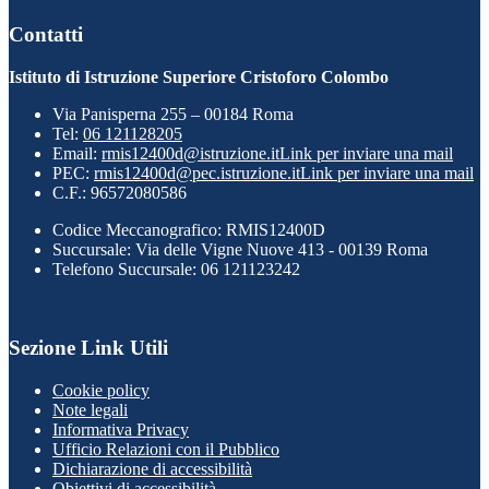
Contatti
Istituto di Istruzione Superiore Cristoforo Colombo
Via Panisperna 255 – 00184 Roma
Tel:
06 121128205
Email:
rmis12400d@istruzione.it
Link per inviare una mail
PEC:
rmis12400d@pec.istruzione.it
Link per inviare una mail
C.F.: 96572080586
Codice Meccanografico: RMIS12400D
Succursale: Via delle Vigne Nuove 413 - 00139 Roma
Telefono Succursale: 06 121123242
Sezione Link Utili
Cookie policy
Note legali
Informativa Privacy
Ufficio Relazioni con il Pubblico
Dichiarazione di accessibilità
Obiettivi di accessibilità