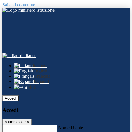
Salta al contenuto
Italiano
Italiano
English
Français
Español
中文
Accedi
Accedi
button close
×
Nome Utente