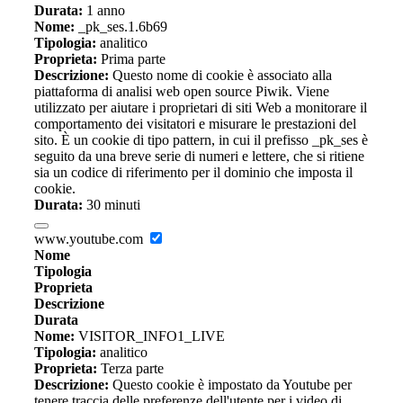
Durata:
1 anno
Nome:
_pk_ses.1.6b69
Tipologia:
analitico
Proprieta:
Prima parte
Descrizione:
Questo nome di cookie è associato alla
piattaforma di analisi web open source Piwik. Viene
utilizzato per aiutare i proprietari di siti Web a monitorare il
comportamento dei visitatori e misurare le prestazioni del
sito. È un cookie di tipo pattern, in cui il prefisso _pk_ses è
seguito da una breve serie di numeri e lettere, che si ritiene
sia un codice di riferimento per il dominio che imposta il
cookie.
Durata:
30 minuti
www.youtube.com
Nome
Tipologia
Proprieta
Descrizione
Durata
Nome:
VISITOR_INFO1_LIVE
Tipologia:
analitico
Proprieta:
Terza parte
Descrizione:
Questo cookie è impostato da Youtube per
tenere traccia delle preferenze dell'utente per i video di