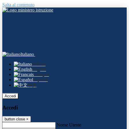
Salta al contenuto
Italiano
Italiano
English
Français
Español
中文
Accedi
Accedi
button close
×
Nome Utente