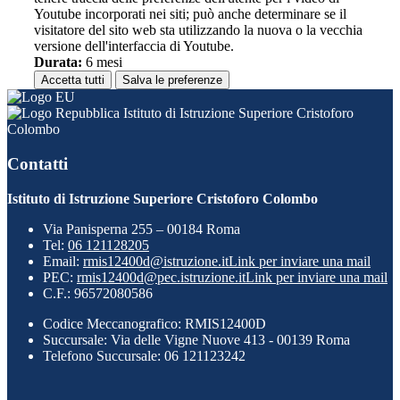
Youtube incorporati nei siti; può anche determinare se il
visitatore del sito web sta utilizzando la nuova o la vecchia
versione dell'interfaccia di Youtube.
Durata:
6 mesi
Accetta tutti
Salva le preferenze
Istituto di Istruzione Superiore Cristoforo
Colombo
Contatti
Istituto di Istruzione Superiore Cristoforo Colombo
Via Panisperna 255 – 00184 Roma
Tel:
06 121128205
Email:
rmis12400d@istruzione.it
Link per inviare una mail
PEC:
rmis12400d@pec.istruzione.it
Link per inviare una mail
C.F.: 96572080586
Codice Meccanografico: RMIS12400D
Succursale: Via delle Vigne Nuove 413 - 00139 Roma
Telefono Succursale: 06 121123242