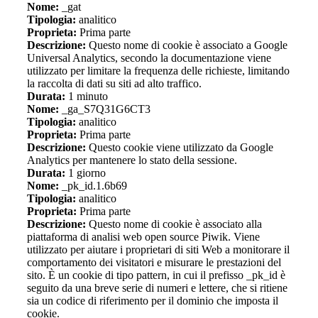
Nome:
_gat
Tipologia:
analitico
Proprieta:
Prima parte
Descrizione:
Questo nome di cookie è associato a Google
Universal Analytics, secondo la documentazione viene
utilizzato per limitare la frequenza delle richieste, limitando
la raccolta di dati su siti ad alto traffico.
Durata:
1 minuto
Nome:
_ga_S7Q31G6CT3
Tipologia:
analitico
Proprieta:
Prima parte
Descrizione:
Questo cookie viene utilizzato da Google
Analytics per mantenere lo stato della sessione.
Durata:
1 giorno
Nome:
_pk_id.1.6b69
Tipologia:
analitico
Proprieta:
Prima parte
Descrizione:
Questo nome di cookie è associato alla
piattaforma di analisi web open source Piwik. Viene
utilizzato per aiutare i proprietari di siti Web a monitorare il
comportamento dei visitatori e misurare le prestazioni del
sito. È un cookie di tipo pattern, in cui il prefisso _pk_id è
seguito da una breve serie di numeri e lettere, che si ritiene
sia un codice di riferimento per il dominio che imposta il
cookie.