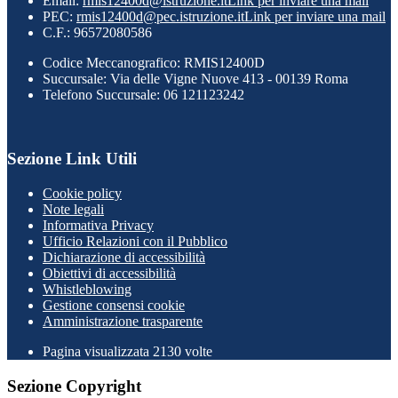
Email:
rmis12400d@istruzione.it
Link per inviare una mail
PEC:
rmis12400d@pec.istruzione.it
Link per inviare una mail
C.F.: 96572080586
Codice Meccanografico: RMIS12400D
Succursale: Via delle Vigne Nuove 413 - 00139 Roma
Telefono Succursale: 06 121123242
Sezione Link Utili
Cookie policy
Note legali
Informativa Privacy
Ufficio Relazioni con il Pubblico
Dichiarazione di accessibilità
Obiettivi di accessibilità
Whistleblowing
Gestione consensi cookie
Amministrazione trasparente
Pagina visualizzata
2130
volte
Sezione Copyright