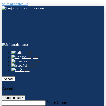
Salta al contenuto
Italiano
Italiano
English
Français
Español
中文
Accedi
Accedi
button close
×
Nome Utente