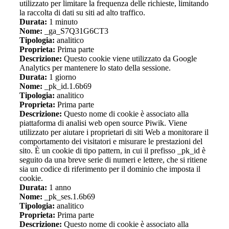
utilizzato per limitare la frequenza delle richieste, limitando
la raccolta di dati su siti ad alto traffico.
Durata:
1 minuto
Nome:
_ga_S7Q31G6CT3
Tipologia:
analitico
Proprieta:
Prima parte
Descrizione:
Questo cookie viene utilizzato da Google
Analytics per mantenere lo stato della sessione.
Durata:
1 giorno
Nome:
_pk_id.1.6b69
Tipologia:
analitico
Proprieta:
Prima parte
Descrizione:
Questo nome di cookie è associato alla
piattaforma di analisi web open source Piwik. Viene
utilizzato per aiutare i proprietari di siti Web a monitorare il
comportamento dei visitatori e misurare le prestazioni del
sito. È un cookie di tipo pattern, in cui il prefisso _pk_id è
seguito da una breve serie di numeri e lettere, che si ritiene
sia un codice di riferimento per il dominio che imposta il
cookie.
Durata:
1 anno
Nome:
_pk_ses.1.6b69
Tipologia:
analitico
Proprieta:
Prima parte
Descrizione:
Questo nome di cookie è associato alla