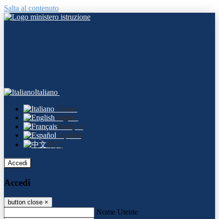
Salta al contenuto
Italiano
Italiano
English
Français
Español
中文
Accedi
Accedi
button close
×
Nome Utente