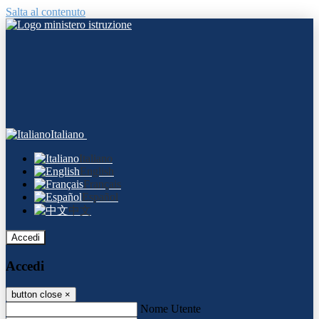
Salta al contenuto
Italiano
Italiano
English
Français
Español
中文
Accedi
Accedi
button close
×
Nome Utente