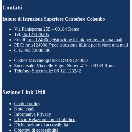
Contatti
Istituto di Istruzione Superiore Cristoforo Colombo
Via Panisperna 255 – 00184 Roma
Tel:
06 121128205
Email:
rmis12400d@istruzione.it
Link per inviare una mail
PEC:
rmis12400d@pec.istruzione.it
Link per inviare una mail
C.F.: 96572080586
Codice Meccanografico: RMIS12400D
Succursale: Via delle Vigne Nuove 413 - 00139 Roma
Telefono Succursale: 06 121123242
Sezione Link Utili
Cookie policy
Note legali
Informativa Privacy
Ufficio Relazioni con il Pubblico
Dichiarazione di accessibilità
Obiettivi di accessibilità