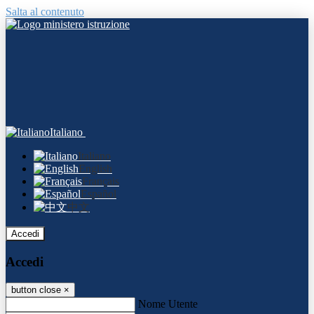
Salta al contenuto
Italiano
Italiano
English
Français
Español
中文
Accedi
Accedi
button close
×
Nome Utente