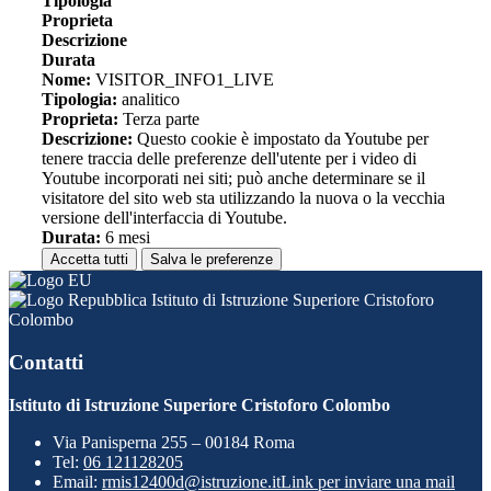
Tipologia
Proprieta
Descrizione
Durata
Nome:
VISITOR_INFO1_LIVE
Tipologia:
analitico
Proprieta:
Terza parte
Descrizione:
Questo cookie è impostato da Youtube per
tenere traccia delle preferenze dell'utente per i video di
Youtube incorporati nei siti; può anche determinare se il
visitatore del sito web sta utilizzando la nuova o la vecchia
versione dell'interfaccia di Youtube.
Durata:
6 mesi
Accetta tutti
Salva le preferenze
Istituto di Istruzione Superiore Cristoforo
Colombo
Contatti
Istituto di Istruzione Superiore Cristoforo Colombo
Via Panisperna 255 – 00184 Roma
Tel:
06 121128205
Email:
rmis12400d@istruzione.it
Link per inviare una mail