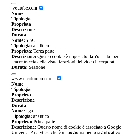
.youtube.com
Nome
Tipologia
Proprieta
Descrizione
Durata
Nome:
YSC
Tipologia:
analitico
Proprieta:
Terza parte
Descrizione:
Questo cookie è impostato da YouTube per
tenere traccia delle visualizzazioni dei video incorporati.
Durata:
Sessione
www.ittcolombo.edu.it
Nome
Tipologia
Proprieta
Descrizione
Durata
Nome:
_ga
Tipologia:
analitico
Proprieta:
Prima parte
Descrizione:
Questo nome di cookie è associato a Google
Universal Analytics, che è un aggiornamento significativo