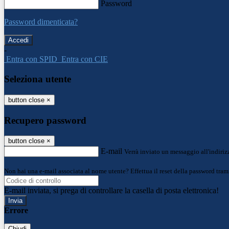
Password
Password dimenticata?
-
Entra con SPID
Entra con CIE
Seleziona utente
button close
×
Recupero password
button close
×
E-mail
Verrà inviato un messaggio all'indirizz
Non hai una e-mail associata al nome utente? Effettua il reset della password tram
E-mail inviata, si prega di controllare la casella di posta elettronica!
Errore
Chiudi