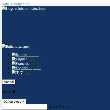
Salta al contenuto
Italiano
Italiano
English
Français
Español
中文
Accedi
Accedi
button close
×
Nome Utente