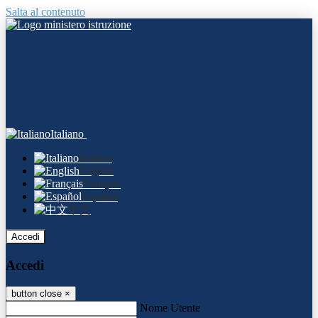
Salta al contenuto
Italiano
Italiano
English
Français
Español
中文
Accedi
Accedi
button close
×
Nome Utente