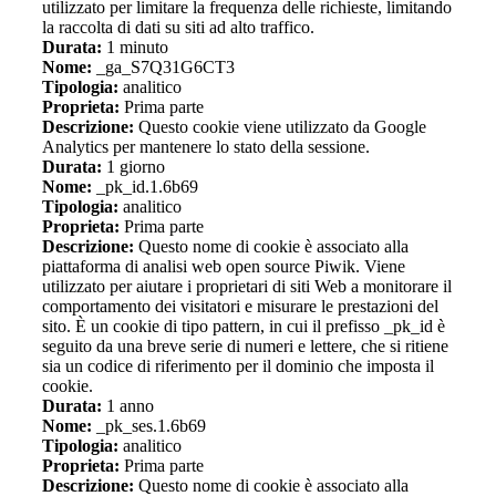
utilizzato per limitare la frequenza delle richieste, limitando
la raccolta di dati su siti ad alto traffico.
Durata:
1 minuto
Nome:
_ga_S7Q31G6CT3
Tipologia:
analitico
Proprieta:
Prima parte
Descrizione:
Questo cookie viene utilizzato da Google
Analytics per mantenere lo stato della sessione.
Durata:
1 giorno
Nome:
_pk_id.1.6b69
Tipologia:
analitico
Proprieta:
Prima parte
Descrizione:
Questo nome di cookie è associato alla
piattaforma di analisi web open source Piwik. Viene
utilizzato per aiutare i proprietari di siti Web a monitorare il
comportamento dei visitatori e misurare le prestazioni del
sito. È un cookie di tipo pattern, in cui il prefisso _pk_id è
seguito da una breve serie di numeri e lettere, che si ritiene
sia un codice di riferimento per il dominio che imposta il
cookie.
Durata:
1 anno
Nome:
_pk_ses.1.6b69
Tipologia:
analitico
Proprieta:
Prima parte
Descrizione:
Questo nome di cookie è associato alla