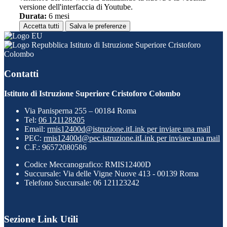
versione dell'interfaccia di Youtube.
Durata:
6 mesi
Accetta tutti
Salva le preferenze
Istituto di Istruzione Superiore Cristoforo
Colombo
Contatti
Istituto di Istruzione Superiore Cristoforo Colombo
Via Panisperna 255 – 00184 Roma
Tel:
06 121128205
Email:
rmis12400d@istruzione.it
Link per inviare una mail
PEC:
rmis12400d@pec.istruzione.it
Link per inviare una mail
C.F.: 96572080586
Codice Meccanografico: RMIS12400D
Succursale: Via delle Vigne Nuove 413 - 00139 Roma
Telefono Succursale: 06 121123242
Sezione Link Utili