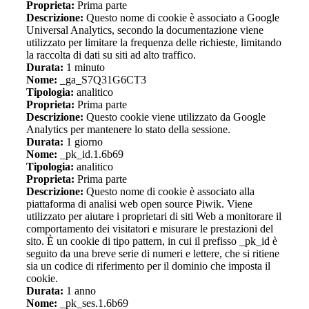
Proprieta:
Prima parte
Descrizione:
Questo nome di cookie è associato a Google
Universal Analytics, secondo la documentazione viene
utilizzato per limitare la frequenza delle richieste, limitando
la raccolta di dati su siti ad alto traffico.
Durata:
1 minuto
Nome:
_ga_S7Q31G6CT3
Tipologia:
analitico
Proprieta:
Prima parte
Descrizione:
Questo cookie viene utilizzato da Google
Analytics per mantenere lo stato della sessione.
Durata:
1 giorno
Nome:
_pk_id.1.6b69
Tipologia:
analitico
Proprieta:
Prima parte
Descrizione:
Questo nome di cookie è associato alla
piattaforma di analisi web open source Piwik. Viene
utilizzato per aiutare i proprietari di siti Web a monitorare il
comportamento dei visitatori e misurare le prestazioni del
sito. È un cookie di tipo pattern, in cui il prefisso _pk_id è
seguito da una breve serie di numeri e lettere, che si ritiene
sia un codice di riferimento per il dominio che imposta il
cookie.
Durata:
1 anno
Nome:
_pk_ses.1.6b69