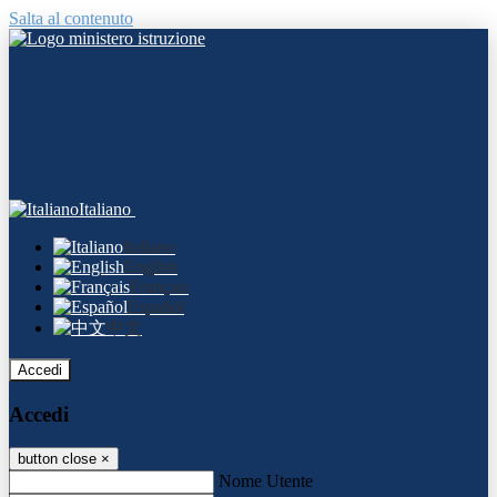
Salta al contenuto
Italiano
Italiano
English
Français
Español
中文
Accedi
Accedi
button close
×
Nome Utente