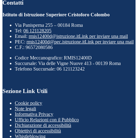
Contatti
Istituto di Istruzione Superiore Cristoforo Colombo
Via Panisperna 255 – 00184 Roma
Tel:
06 121128205
Email:
rmis12400d@istruzione.it
Link per inviare una mail
PEC:
rmis12400d@pec.istruzione.it
Link per inviare una mail
C.F.: 96572080586
Codice Meccanografico: RMIS12400D
Succursale: Via delle Vigne Nuove 413 - 00139 Roma
Telefono Succursale: 06 121123242
Sezione Link Utili
Cookie policy
Note legali
Informativa Privacy
Ufficio Relazioni con il Pubblico
Dichiarazione di accessibilità
Obiettivi di accessibilità
Whistleblowing