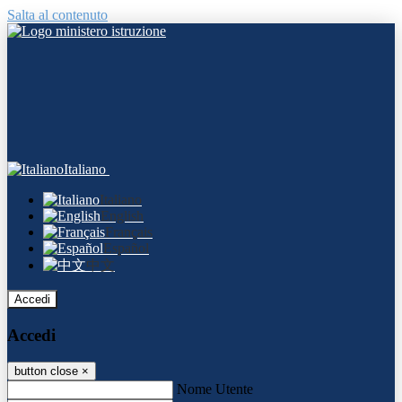
Salta al contenuto
Italiano
Italiano
English
Français
Español
中文
Accedi
Accedi
button close
×
Nome Utente