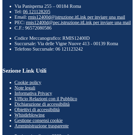
Via Panisperna 255 – 00184 Roma
Tel:
06 121128205
Email:
rmis12400d@istruzione.it
Link per inviare una mail
PEC:
rmis12400d@pec.istruzione.it
Link per inviare una mail
C.F.: 96572080586
Codice Meccanografico: RMIS12400D
Succursale: Via delle Vigne Nuove 413 - 00139 Roma
Telefono Succursale: 06 121123242
Sezione Link Utili
Cookie policy
Note legali
Informativa Privacy
Ufficio Relazioni con il Pubblico
Dichiarazione di accessibilità
Obiettivi di accessibilità
Whistleblowing
Gestione consensi cookie
Amministrazione trasparente