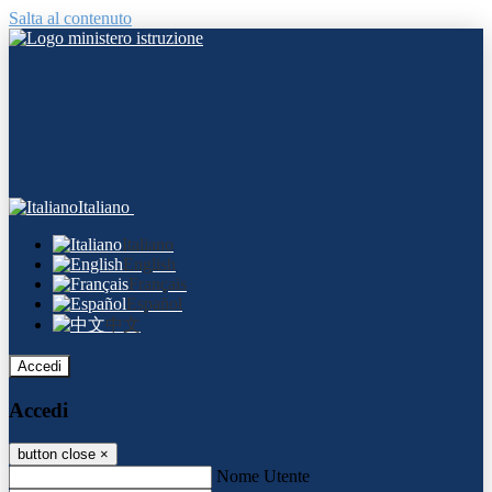
Salta al contenuto
Italiano
Italiano
English
Français
Español
中文
Accedi
Accedi
button close
×
Nome Utente