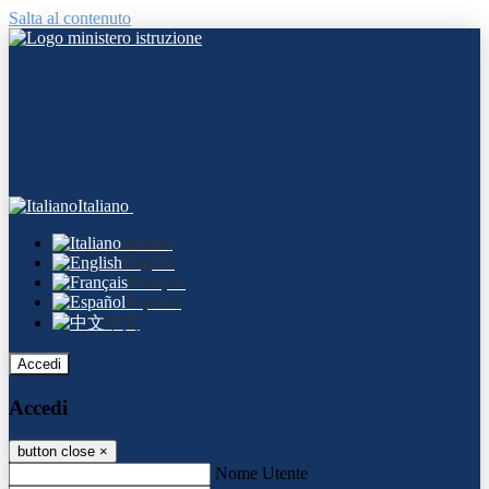
Salta al contenuto
Italiano
Italiano
English
Français
Español
中文
Accedi
Accedi
button close
×
Nome Utente