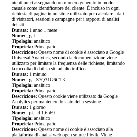
utenti unici assegnando un numero generato in modo
casuale come identificatore del cliente. È incluso in ogni
richiesta di pagina in un sito e utilizzato per calcolare i dati
di visitatori, sessioni e campagne per i rapporti di analisi
dei siti.
Durata:
1 anno 1 mese
Nome:
_gat
Tipologia:
analitico
Proprieta:
Prima parte
Descrizione:
Questo nome di cookie è associato a Google
Universal Analytics, secondo la documentazione viene
utilizzato per limitare la frequenza delle richieste, limitando
la raccolta di dati su siti ad alto traffico.
Durata:
1 minuto
Nome:
_ga_S7Q31G6CT3
Tipologia:
analitico
Proprieta:
Prima parte
Descrizione:
Questo cookie viene utilizzato da Google
Analytics per mantenere lo stato della sessione.
Durata:
1 giorno
Nome:
_pk_id.1.6b69
Tipologia:
analitico
Proprieta:
Prima parte
Descrizione:
Questo nome di cookie è associato alla
piattaforma di analisi web open source Piwik. Viene