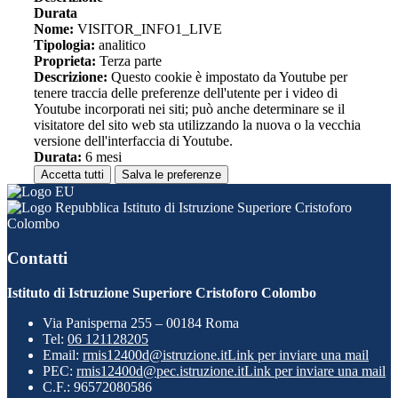
Durata
Nome:
VISITOR_INFO1_LIVE
Tipologia:
analitico
Proprieta:
Terza parte
Descrizione:
Questo cookie è impostato da Youtube per
tenere traccia delle preferenze dell'utente per i video di
Youtube incorporati nei siti; può anche determinare se il
visitatore del sito web sta utilizzando la nuova o la vecchia
versione dell'interfaccia di Youtube.
Durata:
6 mesi
Accetta tutti
Salva le preferenze
Istituto di Istruzione Superiore Cristoforo
Colombo
Contatti
Istituto di Istruzione Superiore Cristoforo Colombo
Via Panisperna 255 – 00184 Roma
Tel:
06 121128205
Email:
rmis12400d@istruzione.it
Link per inviare una mail
PEC:
rmis12400d@pec.istruzione.it
Link per inviare una mail
C.F.: 96572080586