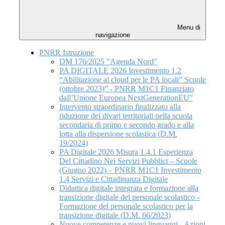
Menu di
navigazione
PNRR Istruzione
DM 176/2025 "Agenda Nord"
PA DIGITALE 2026 Investimento 1.2
“Abilitazione al cloud per le PA locali” Scuole
(ottobre 2023)” - PNRR M1C1 Finanziato
dall’Unione Europea NextGenerationEU"
Intervento straordinario finalizzato alla
riduzione dei divari territoriali nella scuola
secondaria di primo e secondo grado e alla
lotta alla dispersione scolastica (D.M.
19/2024)
PA Digitale 2026 Misura 1.4.1 Esperienza
Del Cittadino Nei Servizi Pubblici – Scuole
(Giugno 2022) – PNRR M1C1 Investimento
1.4 Servizi e Cittadinanza Digitale
Didattica digitale integrata e formazione alla
transizione digitale del personale scolastico -
Formazione del personale scolastico per la
transizione digitale (D.M. 66/2023)
Nuove competenze e nuovi linguaggi - Azioni