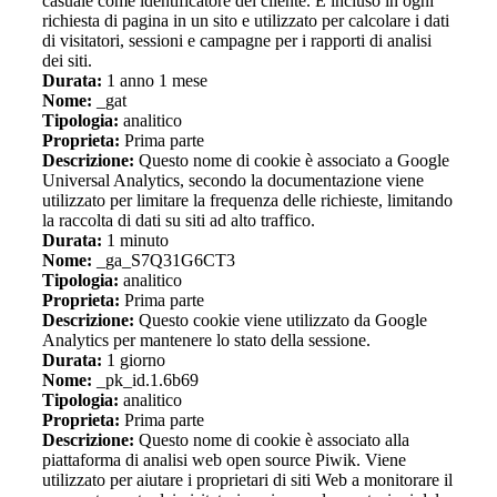
casuale come identificatore del cliente. È incluso in ogni
richiesta di pagina in un sito e utilizzato per calcolare i dati
di visitatori, sessioni e campagne per i rapporti di analisi
dei siti.
Durata:
1 anno 1 mese
Nome:
_gat
Tipologia:
analitico
Proprieta:
Prima parte
Descrizione:
Questo nome di cookie è associato a Google
Universal Analytics, secondo la documentazione viene
utilizzato per limitare la frequenza delle richieste, limitando
la raccolta di dati su siti ad alto traffico.
Durata:
1 minuto
Nome:
_ga_S7Q31G6CT3
Tipologia:
analitico
Proprieta:
Prima parte
Descrizione:
Questo cookie viene utilizzato da Google
Analytics per mantenere lo stato della sessione.
Durata:
1 giorno
Nome:
_pk_id.1.6b69
Tipologia:
analitico
Proprieta:
Prima parte
Descrizione:
Questo nome di cookie è associato alla
piattaforma di analisi web open source Piwik. Viene
utilizzato per aiutare i proprietari di siti Web a monitorare il