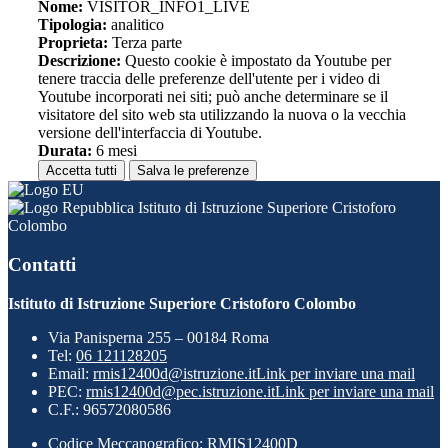
Nome:
VISITOR_INFO1_LIVE
Tipologia:
analitico
Proprieta:
Terza parte
Descrizione:
Questo cookie è impostato da Youtube per
tenere traccia delle preferenze dell'utente per i video di
Youtube incorporati nei siti; può anche determinare se il
visitatore del sito web sta utilizzando la nuova o la vecchia
versione dell'interfaccia di Youtube.
Durata:
6 mesi
Accetta tutti
Salva le preferenze
Istituto di Istruzione Superiore Cristoforo
Colombo
Contatti
Istituto di Istruzione Superiore Cristoforo Colombo
Via Panisperna 255 – 00184 Roma
Tel:
06 121128205
Email:
rmis12400d@istruzione.it
Link per inviare una mail
PEC:
rmis12400d@pec.istruzione.it
Link per inviare una mail
C.F.: 96572080586
Codice Meccanografico: RMIS12400D