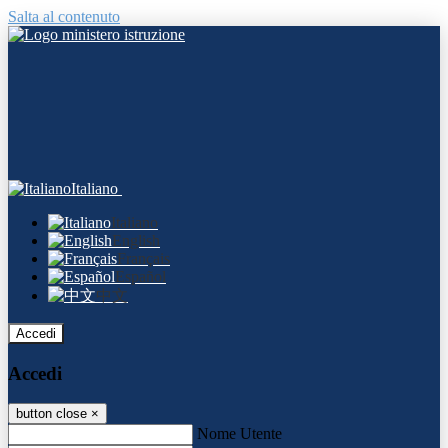
Salta al contenuto
Italiano
Italiano
English
Français
Español
中文
Accedi
Accedi
button close
×
Nome Utente