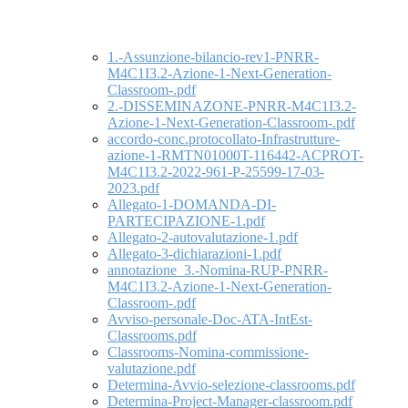
1.-Assunzione-bilancio-rev1-PNRR-
M4C1I3.2-Azione-1-Next-Generation-
Classroom-.pdf
2.-DISSEMINAZONE-PNRR-M4C1I3.2-
Azione-1-Next-Generation-Classroom-.pdf
accordo-conc.protocollato-Infrastrutture-
azione-1-RMTN01000T-116442-ACPROT-
M4C1I3.2-2022-961-P-25599-17-03-
2023.pdf
Allegato-1-DOMANDA-DI-
PARTECIPAZIONE-1.pdf
Allegato-2-autovalutazione-1.pdf
Allegato-3-dichiarazioni-1.pdf
annotazione_3.-Nomina-RUP-PNRR-
M4C1I3.2-Azione-1-Next-Generation-
Classroom-.pdf
Avviso-personale-Doc-ATA-IntEst-
Classrooms.pdf
Classrooms-Nomina-commissione-
valutazione.pdf
Determina-Avvio-selezione-classrooms.pdf
Determina-Project-Manager-classroom.pdf