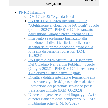
Menu di
navigazione
PNRR Istruzione
DM 176/2025 "Agenda Nord"
PA DIGITALE 2026 Investimento 1.2
“Abilitazione al cloud per le PA locali” Scuole
(ottobre 2023)” - PNRR M1C1 Finanziato
dall’Unione Europea NextGenerationEU"
Intervento straordinario finalizzato alla
riduzione dei divari territoriali nella scuola
secondaria di primo e secondo grado e alla
lotta alla dispersione scolastica (D.M.
19/2024)
PA Digitale 2026 Misura 1.4.1 Esperienza
Del Cittadino Nei Servizi Pubblici – Scuole
(Giugno 2022) – PNRR M1C1 Investimento
1.4 Servizi e Cittadinanza Digitale
Didattica digitale integrata e formazione alla
transizione digitale del personale scolastico -
Formazione del personale scolastico per la
transizione digitale (D.M. 66/2023)
Nuove competenze e nuovi linguaggi - Azioni
di potenziamento delle competenze STEM e
multilinguistiche (D.M. 65/2023)