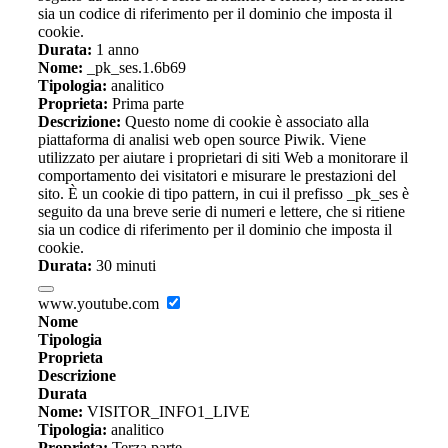
sia un codice di riferimento per il dominio che imposta il
cookie.
Durata:
1 anno
Nome:
_pk_ses.1.6b69
Tipologia:
analitico
Proprieta:
Prima parte
Descrizione:
Questo nome di cookie è associato alla
piattaforma di analisi web open source Piwik. Viene
utilizzato per aiutare i proprietari di siti Web a monitorare il
comportamento dei visitatori e misurare le prestazioni del
sito. È un cookie di tipo pattern, in cui il prefisso _pk_ses è
seguito da una breve serie di numeri e lettere, che si ritiene
sia un codice di riferimento per il dominio che imposta il
cookie.
Durata:
30 minuti
www.youtube.com
Nome
Tipologia
Proprieta
Descrizione
Durata
Nome:
VISITOR_INFO1_LIVE
Tipologia:
analitico
Proprieta:
Terza parte