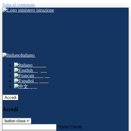
Salta al contenuto
Italiano
Italiano
English
Français
Español
中文
Accedi
Accedi
button close
×
Nome Utente