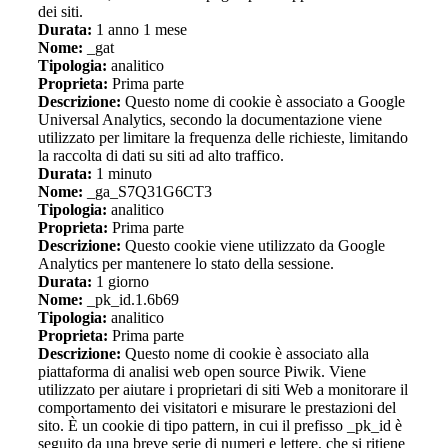
dei siti.
Durata:
1 anno 1 mese
Nome:
_gat
Tipologia:
analitico
Proprieta:
Prima parte
Descrizione:
Questo nome di cookie è associato a Google
Universal Analytics, secondo la documentazione viene
utilizzato per limitare la frequenza delle richieste, limitando
la raccolta di dati su siti ad alto traffico.
Durata:
1 minuto
Nome:
_ga_S7Q31G6CT3
Tipologia:
analitico
Proprieta:
Prima parte
Descrizione:
Questo cookie viene utilizzato da Google
Analytics per mantenere lo stato della sessione.
Durata:
1 giorno
Nome:
_pk_id.1.6b69
Tipologia:
analitico
Proprieta:
Prima parte
Descrizione:
Questo nome di cookie è associato alla
piattaforma di analisi web open source Piwik. Viene
utilizzato per aiutare i proprietari di siti Web a monitorare il
comportamento dei visitatori e misurare le prestazioni del
sito. È un cookie di tipo pattern, in cui il prefisso _pk_id è
seguito da una breve serie di numeri e lettere, che si ritiene