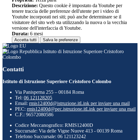
Descrizione:
Questo cookie è impostato da Youtube per
tenere traccia delle preferenze dell'utente per i video di
Youtube incorporati nei siti; può anche determinare se il
visitatore del sito web sta utilizzando la nuova o la vecchia
versione dell'interfaccia di Youtube.
Durata:
6 mesi
Accetta tutti
Salva le preferenze
Istituto di Istruzione Superiore Cristoforo
Colombo
Contatti
Istituto di Istruzione Superiore Cristoforo Colombo
Via Panisperna 255 – 00184 Roma
Tel:
06 121128205
Email:
rmis12400d@istruzione.it
Link per inviare una mail
PEC:
rmis12400d@pec.istruzione.it
Link per inviare una mail
C.F.: 96572080586
Codice Meccanografico: RMIS12400D
Succursale: Via delle Vigne Nuove 413 - 00139 Roma
Telefono Succursale: 06 121123242