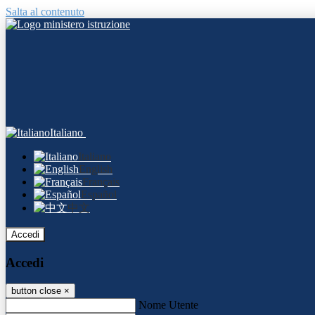
Salta al contenuto
Italiano
Italiano
English
Français
Español
中文
Accedi
Accedi
button close
×
Nome Utente