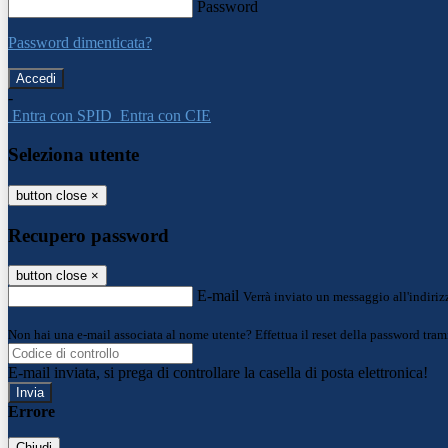
Password
Password dimenticata?
-
Entra con SPID
Entra con CIE
Seleziona utente
button close
×
Recupero password
button close
×
E-mail
Verrà inviato un messaggio all'indirizz
Non hai una e-mail associata al nome utente? Effettua il reset della password tram
E-mail inviata, si prega di controllare la casella di posta elettronica!
Errore
Chiudi