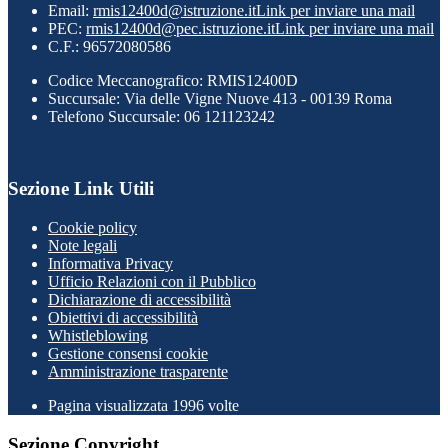
Email:
rmis12400d@istruzione.it
Link per inviare una mail
PEC:
rmis12400d@pec.istruzione.it
Link per inviare una mail
C.F.: 96572080586
Codice Meccanografico: RMIS12400D
Succursale: Via delle Vigne Nuove 413 - 00139 Roma
Telefono Succursale: 06 121123242
Sezione Link Utili
Cookie policy
Note legali
Informativa Privacy
Ufficio Relazioni con il Pubblico
Dichiarazione di accessibilità
Obiettivi di accessibilità
Whistleblowing
Gestione consensi cookie
Amministrazione trasparente
Pagina visualizzata
1996
volte
Sezione Copyright