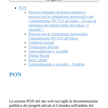
PON
Percorsi formativi di lingua straniera e
percorsi per le competenze trasversali e per
l’orientamento (PCTO) all’estero - Avviso di
riapertura dei termini della procedura “a
sportello”.
Percorsi per le competenze trasversali e
l'orientamento (PCTO) all’estero
Ambienti digitali
Formazione docenti
Apprendimento e socialità
Digital Board
Reti Cablate
Apprendimento e socialità – Studenti
PON
La sezione PON del sito web raccoglie la documentazione
pubblica dei progetti attivati al Colombo nell'ambito del