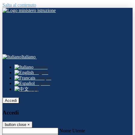
Salta al contenuto
Italiano
Italiano
English
Français
Español
中文
Accedi
Accedi
button close
×
Nome Utente