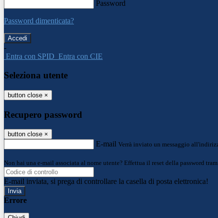
Password
Password dimenticata?
-
Entra con SPID
Entra con CIE
Seleziona utente
button close
×
Recupero password
button close
×
E-mail
Verrà inviato un messaggio all'indirizz
Non hai una e-mail associata al nome utente? Effettua il reset della password tram
E-mail inviata, si prega di controllare la casella di posta elettronica!
Errore
Chiudi