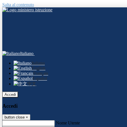
Salta al contenuto
Italiano
Italiano
English
Français
Español
中文
Accedi
Accedi
button close
×
Nome Utente