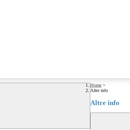
Home
>
Altre info
Altre info