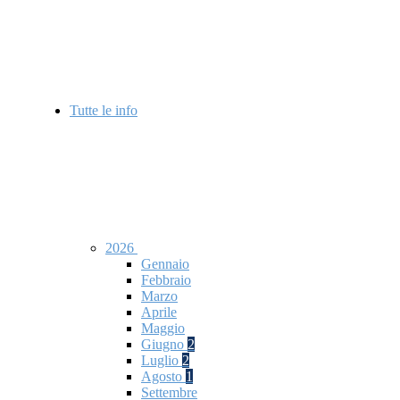
Tutte le info
2026
Gennaio
Febbraio
Marzo
Aprile
Maggio
Giugno
2
Luglio
2
Agosto
1
Settembre